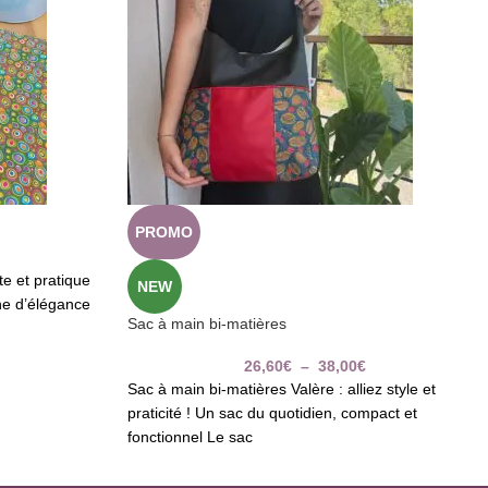
PROMO
te et pratique
NEW
he d’élégance
Sac à main bi-matières
26,60
€
–
38,00
€
Sac à main bi-matières Valère : alliez style et
praticité ! Un sac du quotidien, compact et
fonctionnel Le sac