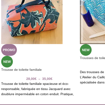
PROMO
NEW
Trousses de toile
NEW
Trousse de toilette familiale
Des trousses de t
L’Atelier du Cail
28,00
€
–
35,00
€
spécialisée dans
Trousse de toilette familiale spacieuse et éco-
responsable, fabriquée en tissu Jacquard avec
doublure imperméable en coton enduit. Pratique,
durable et unique, elle accompagne vos voyages
avec style.