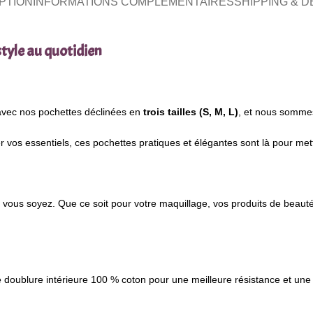
PTION
INFORMATIONS COMPLÉMENTAIRES
SHIPPING & D
tyle au quotidien
avec nos pochettes déclinées en
trois tailles (S, M, L)
, et nous sommes
 vos essentiels, ces pochettes pratiques et élégantes sont là pour mett
ue vous soyez. Que ce soit pour votre maquillage, vos produits de beau
 doublure intérieure 100 % coton pour une meilleure résistance et une f