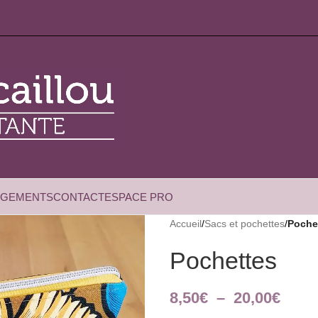
AGEMENTS
CONTACT
ESPACE PRO
Accueil
/
Sacs et pochettes
/
Poche
Pochettes
8,50
€
–
20,00
€