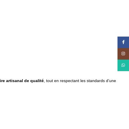
Face
Insta
What
ire artisanal de qualité
, tout en respectant les standards d’une